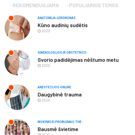
REKOMENDUOJAMA
POPULIARIOS TEMOS
ANATOMIJA-LEKSIKONAS
Kūno audinių sudėtis
2020
GINEKOLOGIJOS IR OBSTETRICS-
Svorio padidėjimas nėštumo metu
2020
ANESTEZIJOS-ONLINE
Daugybinė trauma
2020
MOKYMOSI PROBLEMAS-THE-
Bausmė švietime