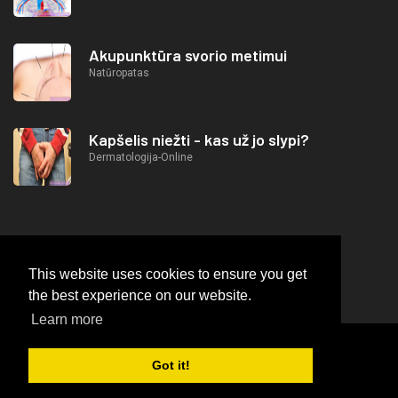
Akupunktūra svorio metimui
Natūropatas
Kapšelis niežti - kas už jo slypi?
Dermatologija-Online
This website uses cookies to ensure you get
the best experience on our website.
Learn more
2026
© https://lifeafterjob.com Specializacijų
Got it!