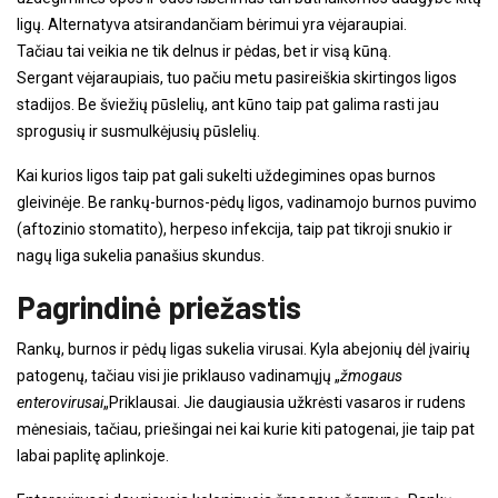
ligų. Alternatyva atsirandančiam bėrimui yra vėjaraupiai.
Tačiau tai veikia ne tik delnus ir pėdas, bet ir visą kūną.
Sergant vėjaraupiais, tuo pačiu metu pasireiškia skirtingos ligos
stadijos. Be šviežių pūslelių, ant kūno taip pat galima rasti jau
sprogusių ir susmulkėjusių pūslelių.
Kai kurios ligos taip pat gali sukelti uždegimines opas burnos
gleivinėje. Be rankų-burnos-pėdų ligos, vadinamojo burnos puvimo
(aftozinio stomatito), herpeso infekcija, taip pat tikroji snukio ir
nagų liga sukelia panašius skundus.
Pagrindinė priežastis
Rankų, burnos ir pėdų ligas sukelia virusai. Kyla abejonių dėl įvairių
patogenų, tačiau visi jie priklauso vadinamųjų „
žmogaus
enterovirusai
„Priklausai. Jie daugiausia užkrėsti vasaros ir rudens
mėnesiais, tačiau, priešingai nei kai kurie kiti patogenai, jie taip pat
labai paplitę aplinkoje.