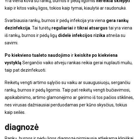
Yra viena kova su rankų, burnos ir pėdų ligomis
nereikia skiepyti
kaip ir kitos vaikų ligos, tokios kaip tymai, kiaulytė ar raudonukė.
Svarbiausia rankų, burnos ir pėdų infekcija yra viena
gera rankų
dezinfekcija
. Tai turėtų
reguliariai
ir
tikrai atsargus
tai yra viena
iš rankų, burnos ir pėdų ligų
didelė infekcijos rizika
atneša su
savimi.
Po kiekvieno tualeto naudojimo
ir
keiskite po kiekviena
vystyklą
Sergančio vaiko atveju rankas reikia gerai nuplauti muilu,
taip pat dezinfekuoti.
Reikėtų vengti artimo sąlyčio su vaiku ar suaugusiuoju, sergančiu
rankų, burnos ir pėdų ligomis. Taip pat reikėtų vengti bučiavimosi,
apsikabinimo, artimo glamonėjimo ar gėrimo iš tos pačios stiklinės,
nes virusas dažniausiai perduodamas per kūno skysčius, tokius
kaip seilės.
diagnozė
Rankų, burnos ir pėdų ligos diagnozė pirmiausia atliekama kliniškai.