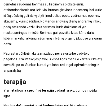
dėmėtas raudonas bėrimas su lizdinėmis plokštelėmis,
atsirandančiomis ant liežuvio, burnos gleivinės ir dantenų. Kai kurie
iš šių pūslelių gali išsivystyti į nedidelius opos, vadinamus opomis,
skausmą, kuris padidėja. Po vienos ar dviejų dienų ant rankų ir kojų
padų atsiranda vezikulinis bėrimas, kuris dažniausiai yra
neskausmingas ir niežti. Bėrimas gali paveikti kitas kūno dalis.
Išbėrimai kelių, alkūnių, sėdmenų ir lytinių organų įdubose yra gana
dažni.
Paprastai būklė išnyksta maždaug per savaitę be gydytojo
pagalbos. Yra infekcijos pavojus visos ligos metu, o kartais ir keletą
savaičių po to. Sunkūs kursai yra labai reti ir gali apimti meningitą
ar paralyžių.
terapija
Yra
netaikoma specifinė terapija
gydant rankų, burnos ir pėdų
ligas.
Nes liga
dažniausiai labai švelnus
bėga, gali tik
gydoma