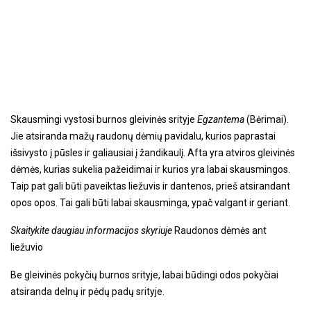
Skausmingi vystosi burnos gleivinės srityje
Egzantema
(Bėrimai).
Jie atsiranda mažų raudonų dėmių pavidalu, kurios paprastai
išsivysto į pūsles ir galiausiai į žandikaulį. Afta yra atviros gleivinės
dėmės, kurias sukelia pažeidimai ir kurios yra labai skausmingos.
Taip pat gali būti paveiktas liežuvis ir dantenos, prieš atsirandant
opos opos. Tai gali būti labai skausminga, ypač valgant ir geriant.
Skaitykite daugiau informacijos skyriuje
Raudonos dėmės ant
liežuvio
Be gleivinės pokyčių burnos srityje, labai būdingi odos pokyčiai
atsiranda delnų ir pėdų padų srityje.