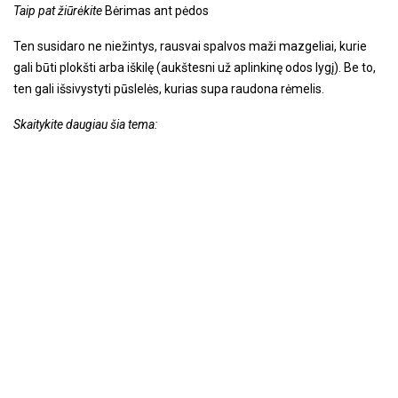
Taip pat žiūrėkite
Bėrimas ant pėdos
Ten susidaro ne niežintys, rausvai spalvos maži mazgeliai, kurie
gali būti plokšti arba iškilę (aukštesni už aplinkinę odos lygį). Be to,
ten gali išsivystyti pūslelės, kurias supa raudona rėmelis.
Skaitykite daugiau šia tema: