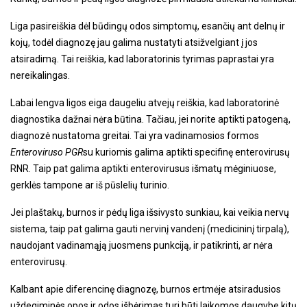
Liga pasireiškia dėl būdingų odos simptomų, esančių ant delnų ir
kojų, todėl diagnozę jau galima nustatyti atsižvelgiant į jos
atsiradimą. Tai reiškia, kad laboratorinis tyrimas paprastai yra
nereikalingas.
Labai lengva ligos eiga daugeliu atvejų reiškia, kad laboratorinė
diagnostika dažnai nėra būtina. Tačiau, jei norite aptikti patogeną,
diagnozė nustatoma greitai. Tai yra vadinamosios formos
Enteroviruso PGR
su kuriomis galima aptikti specifinę enterovirusų
RNR. Taip pat galima aptikti enterovirusus išmatų mėginiuose,
gerklės tampone ar iš pūslelių turinio.
Jei plaštakų, burnos ir pėdų liga išsivysto sunkiau, kai veikia nervų
sistema, taip pat galima gauti nervinį vandenį (medicininį tirpalą),
naudojant vadinamąją juosmens punkciją, ir patikrinti, ar nėra
enterovirusų.
Kalbant apie diferencinę diagnozę, burnos ertmėje atsiradusios
uždegiminės opos ir odos išbėrimas turi būti laikomos daugybe kitų