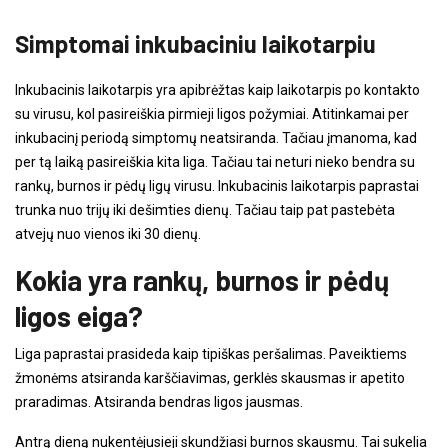
Simptomai inkubaciniu laikotarpiu
Inkubacinis laikotarpis yra apibrėžtas kaip laikotarpis po kontakto
su virusu, kol pasireiškia pirmieji ligos požymiai. Atitinkamai per
inkubacinį periodą simptomų neatsiranda. Tačiau įmanoma, kad
per tą laiką pasireiškia kita liga. Tačiau tai neturi nieko bendra su
rankų, burnos ir pėdų ligų virusu. Inkubacinis laikotarpis paprastai
trunka nuo trijų iki dešimties dienų. Tačiau taip pat pastebėta
atvejų nuo vienos iki 30 dienų.
Kokia yra rankų, burnos ir pėdų
ligos eiga?
Liga paprastai prasideda kaip tipiškas peršalimas. Paveiktiems
žmonėms atsiranda karščiavimas, gerklės skausmas ir apetito
praradimas. Atsiranda bendras ligos jausmas.
Antrą dieną nukentėjusieji skundžiasi burnos skausmu. Tai sukelia