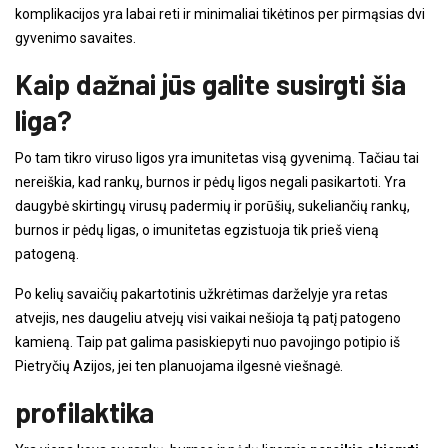
komplikacijos yra labai reti ir minimaliai tikėtinos per pirmąsias dvi
gyvenimo savaites.
Kaip dažnai jūs galite susirgti šia
liga?
Po tam tikro viruso ligos yra imunitetas visą gyvenimą. Tačiau tai
nereiškia, kad rankų, burnos ir pėdų ligos negali pasikartoti. Yra
daugybė skirtingų virusų padermių ir porūšių, sukeliančių rankų,
burnos ir pėdų ligas, o imunitetas egzistuoja tik prieš vieną
patogeną.
Po kelių savaičių pakartotinis užkrėtimas darželyje yra retas
atvejis, nes daugeliu atvejų visi vaikai nešioja tą patį patogeno
kamieną. Taip pat galima pasiskiepyti nuo pavojingo potipio iš
Pietryčių Azijos, jei ten planuojama ilgesnė viešnagė.
profilaktika