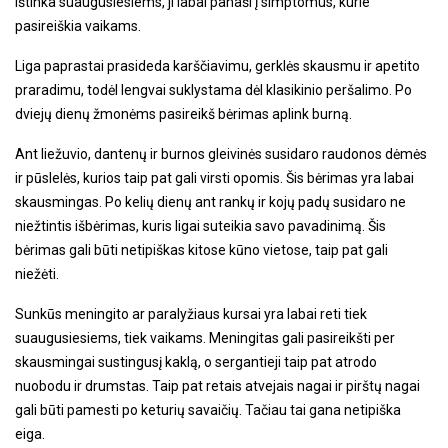
ištinka suaugusiesiems, ji labai panaši į simptomus, kurie
pasireiškia vaikams.
Liga paprastai prasideda karščiavimu, gerklės skausmu ir apetito
praradimu, todėl lengvai suklystama dėl klasikinio peršalimo. Po
dviejų dienų žmonėms pasireikš bėrimas aplink burną.
Ant liežuvio, dantenų ir burnos gleivinės susidaro raudonos dėmės
ir pūslelės, kurios taip pat gali virsti opomis. Šis bėrimas yra labai
skausmingas. Po kelių dienų ant rankų ir kojų padų susidaro ne
niežtintis išbėrimas, kuris ligai suteikia savo pavadinimą. Šis
bėrimas gali būti netipiškas kitose kūno vietose, taip pat gali
niežėti.
Sunkūs meningito ar paralyžiaus kursai yra labai reti tiek
suaugusiesiems, tiek vaikams. Meningitas gali pasireikšti per
skausmingai sustingusį kaklą, o sergantieji taip pat atrodo
nuobodu ir drumstas. Taip pat retais atvejais nagai ir pirštų nagai
gali būti pamesti po keturių savaičių. Tačiau tai gana netipiška
eiga.