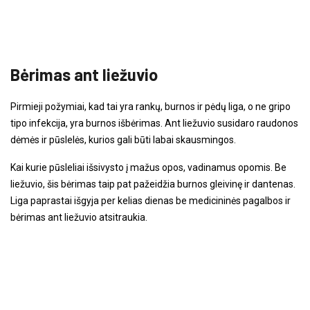
Bėrimas ant liežuvio
Pirmieji požymiai, kad tai yra rankų, burnos ir pėdų liga, o ne gripo
tipo infekcija, yra burnos išbėrimas. Ant liežuvio susidaro raudonos
dėmės ir pūslelės, kurios gali būti labai skausmingos.
Kai kurie pūsleliai išsivysto į mažus opos, vadinamus opomis. Be
liežuvio, šis bėrimas taip pat pažeidžia burnos gleivinę ir dantenas.
Liga paprastai išgyja per kelias dienas be medicininės pagalbos ir
bėrimas ant liežuvio atsitraukia.