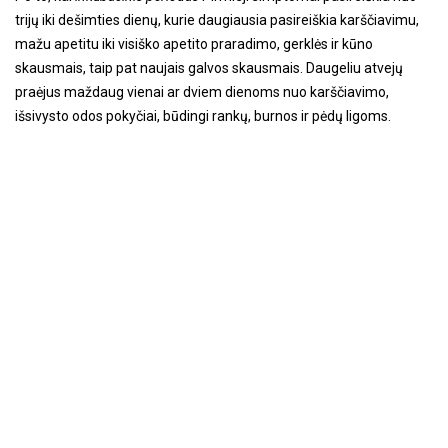
trijų iki dešimties dienų, kurie daugiausia pasireiškia karščiavimu,
mažu apetitu iki visiško apetito praradimo, gerklės ir kūno
skausmais, taip pat naujais galvos skausmais. Daugeliu atvejų
praėjus maždaug vienai ar dviem dienoms nuo karščiavimo,
išsivysto odos pokyčiai, būdingi rankų, burnos ir pėdų ligoms.