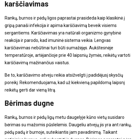
karščiavimas
Rankų, burnos ir pėdų ligos paprastai prasideda kaip klasikinė į
gripą panaši infekcija ir apima karščiavimą beveik visiems
sergantiems. Karščiavimas yra natūrali organizmo gynybinė
reakcija ir parodo, kad imuninė sistema veikia. Lengvas
karščiavimas nebūtinai turi būti sumažėjęs. Aukštesnėje
temperatūroje, artėjančioje prie 40 laipsnių žymės, reikėtų vartoti
karščiavimą mažinančius vaistus.
Be to, karščiavimo atveju reikia atsižvelgti į padidėjusį skysčių
poreikį. Rekomenduojama, kad už kiekvieną papildomą laipsnį
reikėtų gerti dar vieną litrą.
Bėrimas dugne
Rankų, burnos ir pėdų ligų metu daugelyje kūno vietų susidaro
bėrimas su mažomis pūslelėmis. Daugeliu atvejų jis yra ant rankų,
pėdų padų ir burnoje, suteikiantis jam pavadinimą. Taikant