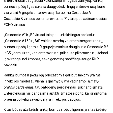
Enterovirusai daugiausia kolonizuoja žmogaus žarnyną. Rankų,
burnos ir pėdų ligas sukelia daugybė skirtingų enterovirusų, kurie
visi yra iš A grupės enterovirusų. Tai apima Coxsackie A ir
Coxsackie B virusus bei enterovirusus 71, taip pat vadinamuosius
ECHO virusus.
„Coxsackie A“ ir „B“ virusai taip pat turi skirtingus poklasius.
„Coxsackie A16“ ir „A6“ vaidina svarbų vaidmenį sergant rankų,
burnos ir pėdų ligomis. B grupėje svarbūs daugiausia Coxsackie B2
ir B5. Įdomu ir tai, kad enterovirusai priklauso pikornavirusų šeimai
ir, skirtingai nei žmonės, savo genetinę medžiagą saugo RNR
pavidalu.
Rankų, burnos ir pėdų ligų priežastimis gali būti laikomi įvairūs
infekcijos modeliai. Viena iš galimybių yra vadinamoji
išmatų-
oralinis perdavimas
, t.y., patogenų perdavimas išskiriant išmatą.
Enterovirusus vis dar galima aptikti išmatose po to, kai simptomai
praeina po kelių savaičių ir yra infekcijos pavojus.
Kitas būdas užsikrėsti rankų, burnos ir pėdų ligomis yra tas
Lašelių