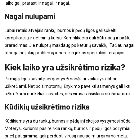
laiko gali prarasti ir nagai, ir nagai.
Nagai nulupami
Labai retais atvejais rankų, burnos ir pėdų ligos gali sukelti
komplikacijų ir netipinių kursų. Komplikacija gali būti nagų ir pirštų
praradimas. Jie nuluptų maždaug po keturių savaičių. Tačiau nagai
atauga be jokių problemų ir nereikia jokios specialios terapijos.
Kiek laiko yra užsikrėtimo rizika?
Pirmąją ligos savaitę sergantys žmonės ar vaikai yra labai
užkrečiami. Net po simptomų išnykimo paveikti asmenys gali likti
užkrečiami dar kelias savaites, nes virusas išsiskiria su išmatomis.
Kūdikių užsikrėtimo rizika
Kūdikiams yra du rankų, burnos ir pėdų infekcijos vystymosi būdai.
Moterys, kurioms pasireiškia rankų, burnos ir pėdų ligos požymiai
prieš pat gimimą, gali perduoti virusą naujagimiui gimimo metu.