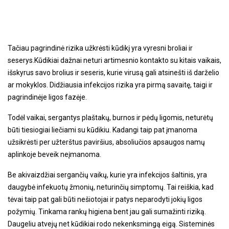
Tačiau pagrindinė rizika užkrėsti kūdikį yra vyresni broliai ir
seserys.Kūdikiai dažnai neturi artimesnio kontakto su kitais vaikais,
išskyrus savo brolius ir seseris, kurie virusą gali atsinešti iš darželio
ar mokyklos. Didžiausia infekcijos rizika yra pirmą savaitę, taigi ir
pagrindinėje ligos fazėje.
Todėl vaikai, sergantys plaštakų, burnos ir pėdų ligomis, neturėtų
būti tiesiogiai liečiami su kūdikiu. Kadangi taip pat įmanoma
užsikrėsti per užterštus paviršius, absoliučios apsaugos namų
aplinkoje beveik neįmanoma.
Be akivaizdžiai sergančių vaikų, kurie yra infekcijos šaltinis, yra
daugybė infekuotų žmonių, neturinčių simptomų. Tai reiškia, kad
tėvai taip pat gali būti nešiotojai ir patys neparodyti jokių ligos
požymių. Tinkama rankų higiena bent jau gali sumažinti riziką.
Daugeliu atvejų net kūdikiai rodo nekenksmingą eigą. Sisteminės