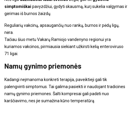
simptomiškai
pavyzdžiui, gydyti skausmą, kurį sukelia valgymas ir
gėrimas iš burnos žaizdų.
Reguliarių vakcinų, apsaugančių nuo rankų, burnos ir pėdų ligų,
nėra.
Tačiau šiuo metu Vakarų Ramiojo vandenyno regionui yra
kuriamos vakcinos, pirmiausia siekiant užkirsti kelią enteroviruso
71 ligai.
Namų gynimo priemonės
Kadangi neįmanoma konkreti terapija, paveiktieji gali tik
palengvinti simptomus. Tai galima pasiekti ir naudojant tradicines
namų gynimo priemones. Šalti kompresai gali padėti nuo
karščiavimo, nes jie sumažina kūno temperatūrą.