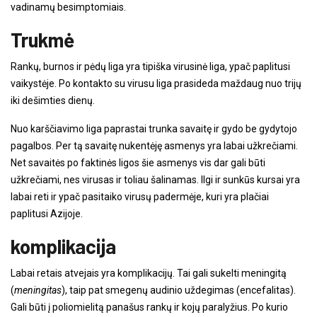
vadinamų besimptomiais.
Trukmė
Rankų, burnos ir pėdų liga yra tipiška virusinė liga, ypač paplitusi
vaikystėje. Po kontakto su virusu liga prasideda maždaug nuo trijų
iki dešimties dienų.
Nuo karščiavimo liga paprastai trunka savaitę ir gydo be gydytojo
pagalbos. Per tą savaitę nukentėję asmenys yra labai užkrečiami.
Net savaitės po faktinės ligos šie asmenys vis dar gali būti
užkrečiami, nes virusas ir toliau šalinamas. Ilgi ir sunkūs kursai yra
labai reti ir ypač pasitaiko virusų padermėje, kuri yra plačiai
paplitusi Azijoje.
komplikacija
Labai retais atvejais yra komplikacijų. Tai gali sukelti meningitą
(
meningitas
), taip pat smegenų audinio uždegimas (encefalitas).
Gali būti į poliomielitą panašus rankų ir kojų paralyžius. Po kurio