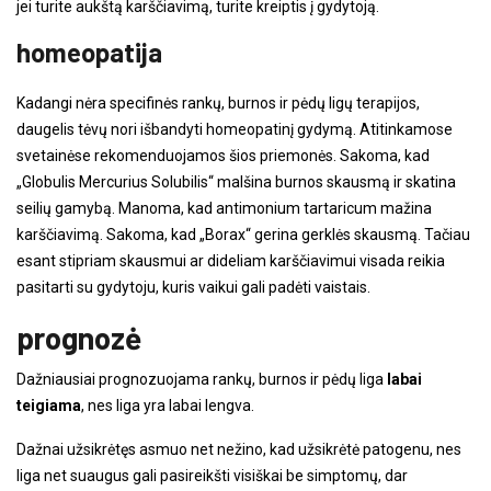
jei turite aukštą karščiavimą, turite kreiptis į gydytoją.
homeopatija
Kadangi nėra specifinės rankų, burnos ir pėdų ligų terapijos,
daugelis tėvų nori išbandyti homeopatinį gydymą. Atitinkamose
svetainėse rekomenduojamos šios priemonės. Sakoma, kad
„Globulis Mercurius Solubilis“ malšina burnos skausmą ir skatina
seilių gamybą. Manoma, kad antimonium tartaricum mažina
karščiavimą. Sakoma, kad „Borax“ gerina gerklės skausmą. Tačiau
esant stipriam skausmui ar dideliam karščiavimui visada reikia
pasitarti su gydytoju, kuris vaikui gali padėti vaistais.
prognozė
Dažniausiai prognozuojama rankų, burnos ir pėdų liga
labai
teigiama
, nes liga yra labai lengva.
Dažnai užsikrėtęs asmuo net nežino, kad užsikrėtė patogenu, nes
liga net suaugus gali pasireikšti visiškai be simptomų, dar