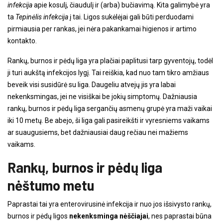
infekcija
apie kosulį, čiaudulį ir (arba) bučiavimą. Kita galimybė yra
ta
Tepinėlis infekcija
į tai. Ligos sukėlėjai gali būti perduodami
pirmiausia per rankas, jei nėra pakankamai higienos ir artimo
kontakto.
Rankų, burnos ir pėdų liga yra plačiai paplitusi tarp gyventojų, todėl
ji turi aukštą infekcijos lygį. Tai reiškia, kad nuo tam tikro amžiaus
beveik visi susidūrė su liga. Daugeliu atvejų jis yra labai
nekenksmingas, jei ne visiškai be jokių simptomų. Dažniausia
rankų, burnos ir pėdų liga sergančių asmenų grupė yra maži vaikai
iki 10 metų. Be abejo, ši liga gali pasireikšti ir vyresniems vaikams
ar suaugusiems, bet dažniausiai daug rečiau nei mažiems
vaikams.
Rankų, burnos ir pėdų liga
nėštumo metu
Paprastai tai yra enterovirusinė infekcija ir nuo jos išsivysto rankų,
burnos ir pėdų ligos
nekenksminga nėščiajai
, nes paprastai būna