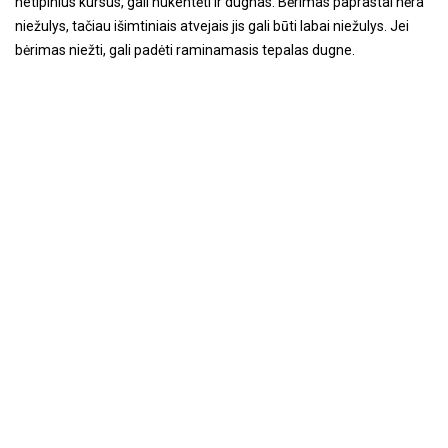
netipinius kursus, gali nukentėti ir dugnas. Bėrimas paprastai nėra
niežulys, tačiau išimtiniais atvejais jis gali būti labai niežulys. Jei
bėrimas niežti, gali padėti raminamasis tepalas dugne.