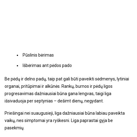
Pūslinis bėrimas
Išbėrimas ant pėdos pado
Be pėdų ir delno padų, taip pat gali būti paveikti sėdmenys, lytiniai
organai, pritūpimai ir alkūnės. Rankų, burnos ir pėdų ligos
progresavimas dažniausiai būna gana lengvas, taigi liga
išsivaduoja per septynias – dešimt dienų, negydant.
Priešingai nei suaugusieji, liga dažniausiai būna labiau paveikta
vaikų, nes simptomai yra ryškesni. Liga paprastai gyja be
pasekmių.