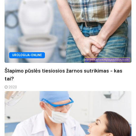
UROLOGIJA-ONLINE
Šlapimo pūslės tiesiosios žarnos sutrikimas - kas
tai?
2020