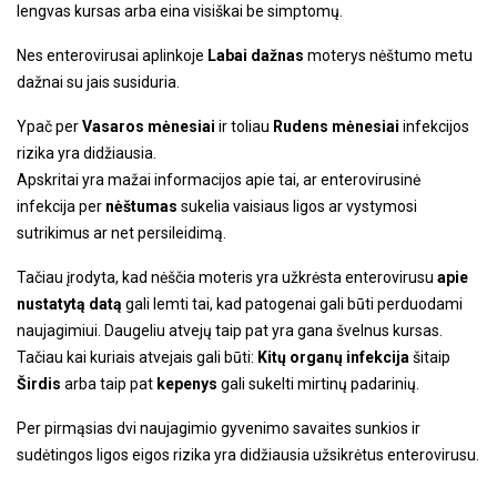
lengvas kursas arba eina visiškai be simptomų.
Nes enterovirusai aplinkoje
Labai dažnas
moterys nėštumo metu
dažnai su jais susiduria.
Ypač per
Vasaros mėnesiai
ir toliau
Rudens mėnesiai
infekcijos
rizika yra didžiausia.
Apskritai yra mažai informacijos apie tai, ar enterovirusinė
infekcija per
nėštumas
sukelia vaisiaus ligos ar vystymosi
sutrikimus ar net persileidimą.
Tačiau įrodyta, kad nėščia moteris yra užkrėsta enterovirusu
apie
nustatytą datą
gali lemti tai, kad patogenai gali būti perduodami
naujagimiui. Daugeliu atvejų taip pat yra gana švelnus kursas.
Tačiau kai kuriais atvejais gali būti:
Kitų organų infekcija
šitaip
Širdis
arba taip pat
kepenys
gali sukelti mirtinų padarinių.
Per pirmąsias dvi naujagimio gyvenimo savaites sunkios ir
sudėtingos ligos eigos rizika yra didžiausia užsikrėtus enterovirusu.