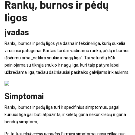
Rankų, burnos ir pėdų
ligos
įvadas
Rankų, burnos ir pėdų ligos yra dažna infekcinė liga, kurią sukelia
virusiniai patogenai. Kartais tai dar vadinama rankų, pėdų ir burnos
išbėrimu arba „netikra snukio ir nagų liga“. Tai neturėtų būti
painiojama su tikrąja snukio ir nagų liga, kuri taip pat yra labai
užkrečiama liga, tačiau dažniausiai pasitaiko galvijams ir kiaulėms.
Simptomai
Rankų, burnos ir pėdų liga turi ir specifinius simptomus, pagal
kuriuos liga gali būti atpažinta, ir keletą gana nekonkrečių ir gana
bendrų simptomų.
Po to, kai
inkubacinis periodas
Pirmieji simptomai pasireiškia nuo