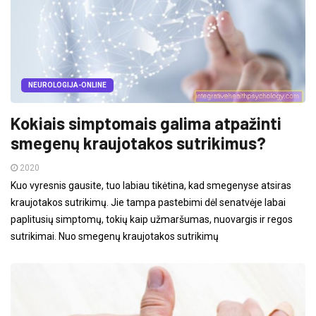
NEUROLOGIJA-ONLINE
Kokiais simptomais galima atpažinti
smegenų kraujotakos sutrikimus?
2020
Kuo vyresnis gausite, tuo labiau tikėtina, kad smegenyse atsiras
kraujotakos sutrikimų. Jie tampa pastebimi dėl senatvėje labai
paplitusių simptomų, tokių kaip užmaršumas, nuovargis ir regos
sutrikimai. Nuo smegenų kraujotakos sutrikimų