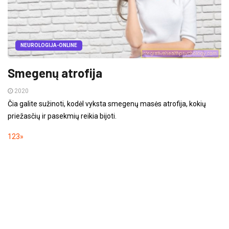
NEUROLOGIJA-ONLINE
Smegenų atrofija
2020
Čia galite sužinoti, kodėl vyksta smegenų masės atrofija, kokių
priežasčių ir pasekmių reikia bijoti.
1
2
3
»