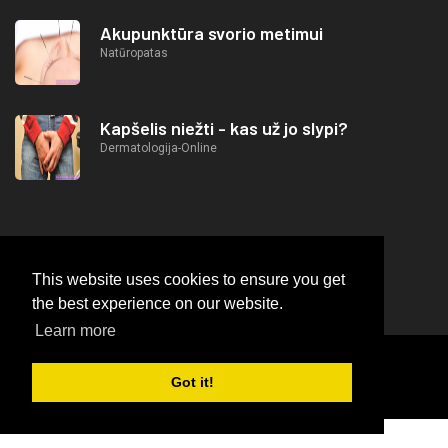
Akupunktūra svorio metimui
Natūropatas
Kapšelis niežti - kas už jo slypi?
Dermatologija-Online
This website uses cookies to ensure you get
the best experience on our website.
Learn more
2026
© https://lifeafterjob.com Neurologija-Online
Got it!