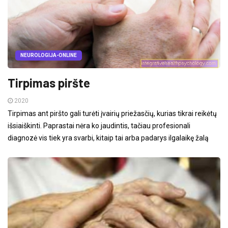
NEUROLOGIJA-ONLINE
Tirpimas piršte
2020
Tirpimas ant piršto gali turėti įvairių priežasčių, kurias tikrai reikėtų
išsiaiškinti. Paprastai nėra ko jaudintis, tačiau profesionali
diagnozė vis tiek yra svarbi, kitaip tai arba padarys ilgalaikę žalą