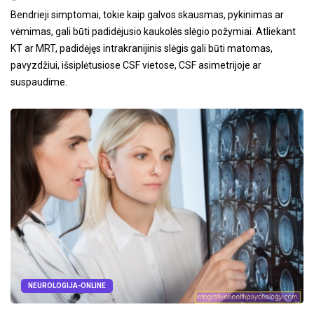
Bendrieji simptomai, tokie kaip galvos skausmas, pykinimas ar
vėmimas, gali būti padidėjusio kaukolės slėgio požymiai. Atliekant
KT ar MRT, padidėjęs intrakranijinis slėgis gali būti matomas,
pavyzdžiui, išsiplėtusiose CSF vietose, CSF asimetrijoje ar
suspaudime.
NEUROLOGIJA-ONLINE