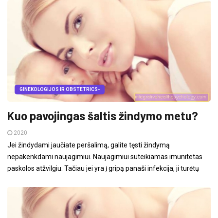
GINEKOLOGIJOS IR OBSTETRICS-
Kuo pavojingas šaltis žindymo metu?
2020
Jei žindydami jaučiate peršalimą, galite tęsti žindymą
nepakenkdami naujagimiui. Naujagimiui suteikiamas imunitetas
paskolos atžvilgiu. Tačiau jei yra į gripą panaši infekcija, ji turėtų