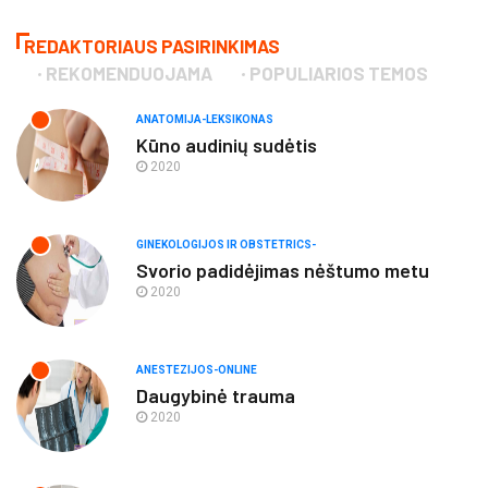
REDAKTORIAUS PASIRINKIMAS
REKOMENDUOJAMA
POPULIARIOS TEMOS
ANATOMIJA-LEKSIKONAS
Kūno audinių sudėtis
2020
GINEKOLOGIJOS IR OBSTETRICS-
Svorio padidėjimas nėštumo metu
2020
ANESTEZIJOS-ONLINE
Daugybinė trauma
2020