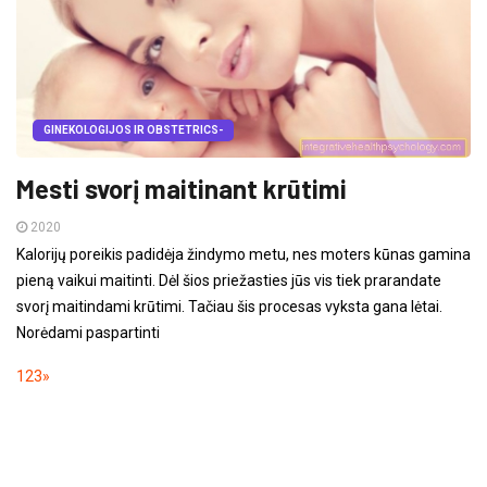
GINEKOLOGIJOS IR OBSTETRICS-
Mesti svorį maitinant krūtimi
2020
Kalorijų poreikis padidėja žindymo metu, nes moters kūnas gamina
pieną vaikui maitinti. Dėl šios priežasties jūs vis tiek prarandate
svorį maitindami krūtimi. Tačiau šis procesas vyksta gana lėtai.
Norėdami paspartinti
1
2
3
»