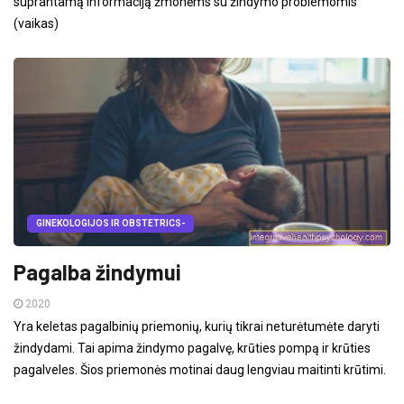
suprantamą informaciją žmonėms su žindymo problemomis
(vaikas)
GINEKOLOGIJOS IR OBSTETRICS-
Pagalba žindymui
2020
Yra keletas pagalbinių priemonių, kurių tikrai neturėtumėte daryti
žindydami. Tai apima žindymo pagalvę, krūties pompą ir krūties
pagalveles. Šios priemonės motinai daug lengviau maitinti krūtimi.