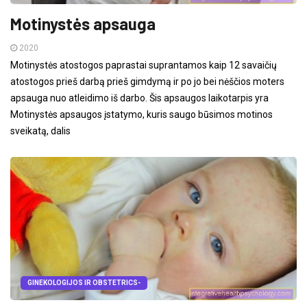
Motinystės apsauga
2020
Motinystės atostogos paprastai suprantamos kaip 12 savaičių
atostogos prieš darbą prieš gimdymą ir po jo bei nėščios moters
apsauga nuo atleidimo iš darbo. Šis apsaugos laikotarpis yra
Motinystės apsaugos įstatymo, kuris saugo būsimos motinos
sveikatą, dalis
GINEKOLOGIJOS IR OBSTETRICS-