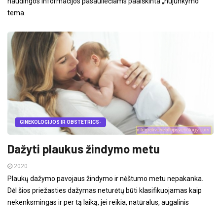
naudingos informacijos pasauliečiams paaiškinta „nujunkymo“
tema.
GINEKOLOGIJOS IR OBSTETRICS-
Dažyti plaukus žindymo metu
2020
Plaukų dažymo pavojaus žindymo ir nėštumo metu nepakanka.
Dėl šios priežasties dažymas neturėtų būti klasifikuojamas kaip
nekenksmingas ir per tą laiką, jei reikia, natūralus, augalinis