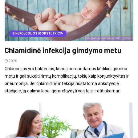
GINEKOLOGIJOS IR OBSTETRICS-
Chlamidinė infekcija gimdymo metu
2020
Chlamidijos yra bakterijos, kurios perduodamos kūdikiui gimimo
metu ir gali sukelti rimtų komplikacijų, tokių kaip konjunktyvitas ir
pneumonija. Jei chlamidinė infekcija nustatoma ankstyvoje
stadijoje, ją galima labai gerai išgydyti vaistais ir atitinkamai