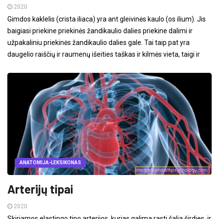
2020
Gimdos kaklelis (crista iliaca) yra ant gleivinės kaulo (os ilium). Jis
baigiasi priekine priekinės žandikaulio dalies priekine dalimi ir
užpakaliniu priekinės žandikaulio dalies gale. Tai taip pat yra
daugelio raiščių ir raumenų išeities taškas ir kilmės vieta, taigi ir
ANATOMIJA-LEKSIKONAS
Arterijų tipai
2020
Skiriamos elastingo tipo arterijos, kurias galima rasti šalia širdies, ir