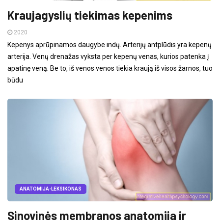
Kraujagyslių tiekimas kepenims
2020
Kepenys aprūpinamos daugybe indų. Arterijų antplūdis yra kepenų
arterija. Venų drenažas vyksta per kepenų venas, kurios patenka į
apatinę veną. Be to, iš venos venos tiekia kraują iš visos žarnos, tuo
būdu
ANATOMIJA-LEKSIKONAS
Sinovinės membranos anatomija ir