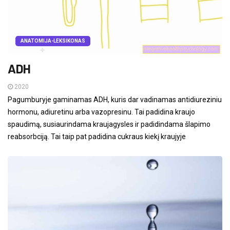
ANATOMIJA-LEKSIKONAS
ADH
2020
Pagumburyje gaminamas ADH, kuris dar vadinamas antidiureziniu
hormonu, adiuretinu arba vazopresinu. Tai padidina kraujo
spaudimą, susiaurindama kraujagysles ir padidindama šlapimo
reabsorbciją. Tai taip pat padidina cukraus kiekį kraujyje