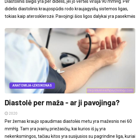
Diastolinis slėgis yra per didelis, jei jo vertės viršija 90 mmHg. Per
didelis diastolinis kraujospūdis rodo kraujagyslių sistemos ligas,
tokias kaip aterosklerozė. Pavojingi šios ligos dalykai yra pasekmės
ANATOMIJA-LEKSIKONAS
Diastolė per maža - ar ji pavojinga?
2020
Per žemas kraujo spaudimas diastolės metu yra mažesnis nei 60
mmHg. Tam yra įvairių priežasčių, kai kurios iš jų yra
nekenksmingos, tačiau kitos yra susijusios su pagrindine liga, kuriai