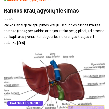
Rankos kraujagyslių tiekimas
2020
Rankos labai gerai aprūpintos krauju. Deguonies turintis kraujas
patenka į ranką per įvairias arterijas ir teka per ją pilnai, kol praeina
per kapiliarus į venas, kur deguonies neturtingas kraujas vėl
patenka į širdį
ANATOMIJA-LEKSIKONAS