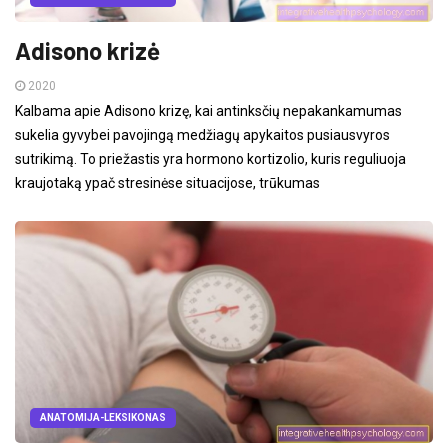
Adisono krizė
2020
Kalbama apie Adisono krizę, kai antinksčių nepakankamumas
sukelia gyvybei pavojingą medžiagų apykaitos pusiausvyros
sutrikimą. To priežastis yra hormono kortizolio, kuris reguliuoja
kraujotaką ypač stresinėse situacijose, trūkumas
ANATOMIJA-LEKSIKONAS